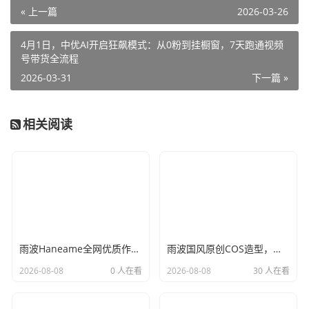
« 上一篇
2026-03-26
4月1日，中优AI开启狂飙模式：从0粉到挂橱窗，7天跑通视频
号带货全流程
2026-03-31
下一篇 »
相关阅读
雨波Haneame全网优质作品合集，高精度动漫角色还原赏析
雨波国风原创COS造型，沉浸式古风二次元美学呈现
2026-08-08
0 人在看
2026-08-08
30 人在看