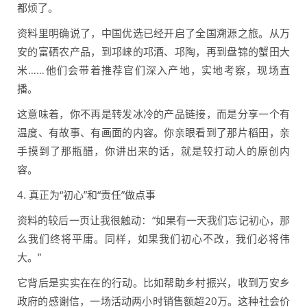
都烦了。
资料里明确说了，中国优选已经开启了全国溯源之旅。从万
安的富硒农产品，到邛崃的邛酒、邛陶，再到盘锦的蟹田大
米……他们会带着推荐官们深入产地，实地考察，现场直
播。
这意味着，你不再是转发冰冷的产品链接，而是分享一个有
温度、有故事、有画面的内容。你亲眼看到了那片稻田，亲
手摸到了那瓶醋，你讲出来的话，就是较打动人的原创内
容。
4. 真正为“初心”和“责任”做点事
资料的较后一页让我很触动：“如果有一天我们忘记初心，那
么我们终将平庸。同样，如果我们初心不改，我们必将伟
大。”
它背后是实实在在的行动。比如帮助乡村振兴，收到万安乡
政府的感谢信，一场活动两小时销售额超20万。这种社会价