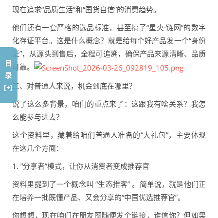
现在追求“品质生活”和“国货自信”的消费趋势。
他们还有一套严格的选品标准，甚至搞了“星火·链网”的数字
化存证平台。这是什么概念？就是给每个好产品发一个“身份
证”，从源头到售后，全程可追溯，确保产品来源清晰、品质
目
可靠。
录
三、对普通人来说，机会到底在哪里？
[+]
说了这么多背景，咱们的重点来了：这跟我有啥关系？我怎
么能参与进去？
这个资料里，藏着给咱们普通人准备的“大礼包”，主要体现
在这几个方面：
1. “分享者”模式，让你从消费者变成推荐官
资料里提到了一个概念叫 “生态推客” 。简单说，就是他们正
在培养一批既懂产品、又会分享的“中国优选推荐官”。
你想想，现在咱们在朋友圈随便发个链接，谁信你？但如果