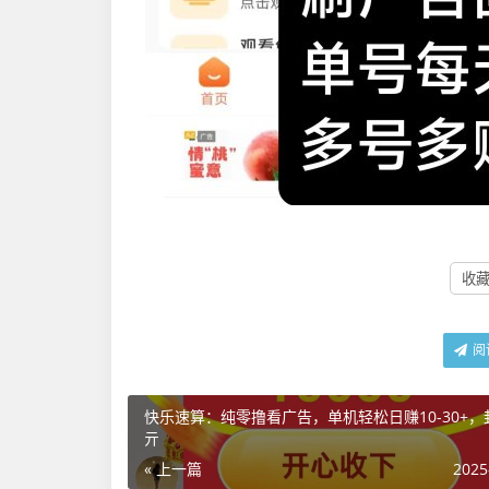
收藏 
阅
快乐速算：纯零撸看广告，单机轻松日赚10-30+，
亓
« 上一篇
2025