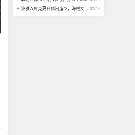
波雅汉库克夏日休闲造型，海贼女帝日常穿搭设计思路
07/24
无
圆
単
技
老
门
松