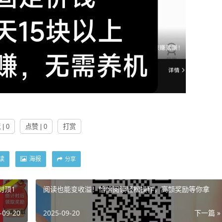
| 0
点赞 | 0
打赏
读
海报
分享
封顶1
阅读也能变收溢！恰恰阅读轻松操作，高额奖励等你拿
-09-20
2025-09-20
下一篇 »