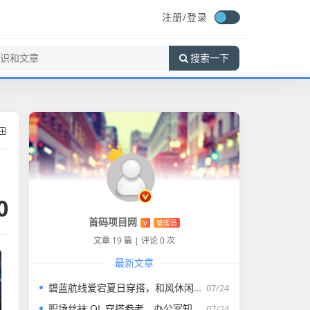
注册/
登录
搜索一下
0
首码项目网
V
管理员
文章 19 篇
|
评论 0 次
最新文章
碧蓝航线爱宕夏日穿搭，和风休闲日常服饰搭配思路
07/24
职场丝袜 OL 穿搭参考，办公室知性简约搭配方案
07/24