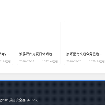
职场丝袜 OL 穿搭参考，办公室知性简约搭配方案
波雅汉库克夏日休闲造型，海贼女帝日常穿搭设计思路
崩坏星穹铁道全角色造型汇总，仙舟星核阵营风格区分
52 人在看
2026-07-24
1022 人在看
2026-07-24
1026 人在看
ogPHP
搭建 安全运行
6572
天