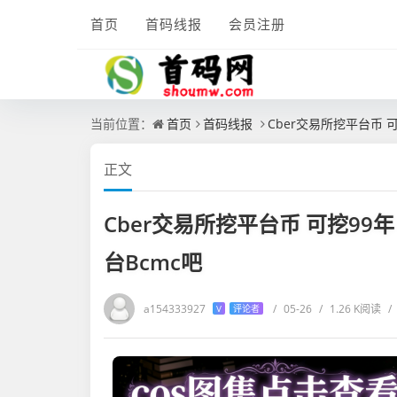
首页
首码线报
会员注册
当前位置：
首页
首码线报
Cber交易所挖平台币 
正文
Cber交易所挖平台币 可挖99
台Bcmc吧
a154333927
/
05-26
/
1.26 K阅读
/
V
评论者