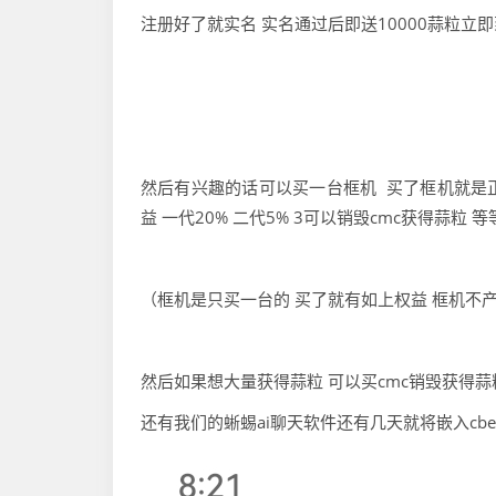
注册好了就实名 实名通过后即送10000蒜粒立
然后有兴趣的话可以买一台框机 买了框机就是正
益 一代20% 二代5% 3可以销毁cmc获得蒜粒 
（框机是只买一台的 买了就有如上权益 框机不产
然后如果想大量获得蒜粒 可以买cmc销毁获得蒜
还有我们的蜥蜴ai聊天软件还有几天就将嵌入cb