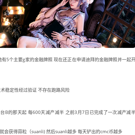
了 他有5个主要g家的金融牌照 现在还正在申请迪拜的金融牌照并一起
技术稳定性经过验证 不存在跑路风险
平台B的那天起 每600天减产减半 之前3月7日已完成了一次减产减
获得蒜粒（suanli) 然后suanli越多 每天铲出的cmc币越多