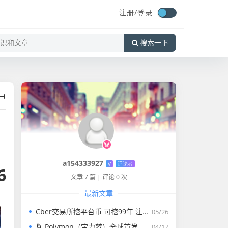
注册/
登录
搜索一下
a154333927
V
评论者
6
文章 7 篇
|
评论 0 次
最新文章
Cber交易所挖平台币 可挖99年 注册实名即送10000蒜粒 快和我一起挖平台Bcmc吧
05/26
🌀 Polymon（宝力梦）全球首发！零撸链游天花板，稳定收益，轻松变现
04/17