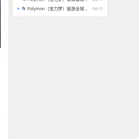
🌀 Polymon（宝力梦）链游全球首发！零撸链游天花板，走路稳定高收益，轻松愉快变现
04/15
开
半